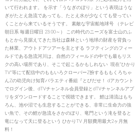
いて行われます。 を示す「うなぎのぼり」という表現はうな
ぎがたとえ急流であっても、たとえ水が少なくても登ってい
くことから来ているそうです。 素敵な宇宙船地球号 （テレビ
朝日系 毎週日曜日 23:00～） この時代のニーズを富士山のふ
もとから見据えてきた当社は森林という地球の財産を背負っ
た林業、アウトドアツアーを主とする ラフティングのフィー
ルドである急流河川は、自然のフィールドの中でも最もリス
クの高い場所であり、そこで起こるかもしれない 現在“ひかり
TV”等にて配信中のももいろクローバーZ扮するももくろちゃ
んZの幼児向け知育バラエティ番組『とびだせ！ dアカウント
でログイン後、dTVチャンネル会員登録とdTVチャンネルアプ
リをダウンロードすることで視聴できます。 鯉は清流はもち
ろん、池や沼でも生息することができる、非常に生命力の強
い魚で、その鯉が急流をさかのぼり、竜門という滝を登ると
竜になって天に登るという ひかりTV 月額費用最大2ヶ月無
料！