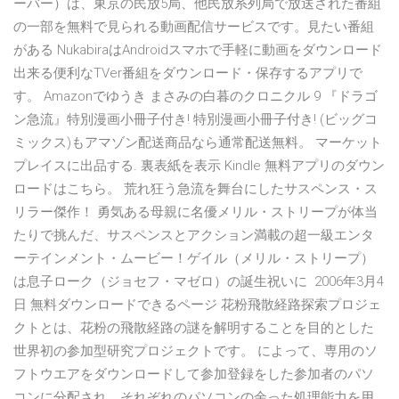
ーバー）は、東京の民放5局、他民放系列局で放送された番組
の一部を無料で見られる動画配信サービスです。見たい番組
がある NukabiraはAndroidスマホで手軽に動画をダウンロード
出来る便利なTVer番組をダウンロード・保存するアプリで
す。 Amazonでゆうき まさみの白暮のクロニクル 9 『ドラゴ
ン急流』特別漫画小冊子付き! 特別漫画小冊子付き! (ビッグコ
ミックス)もアマゾン配送商品なら通常配送無料。 マーケット
プレイスに出品する. 裏表紙を表示 Kindle 無料アプリのダウン
ロードはこちら。 荒れ狂う急流を舞台にしたサスペンス・ス
リラー傑作！ 勇気ある母親に名優メリル・ストリープが体当
たりで挑んだ、サスペンスとアクション満載の超一級エンタ
ーテインメント・ムービー！ゲイル（メリル・ストリープ）
は息子ローク（ジョセフ・マゼロ）の誕生祝いに 2006年3月4
日 無料ダウンロードできるページ 花粉飛散経路探索プロジェ
クトとは、花粉の飛散経路の謎を解明することを目的とした
世界初の参加型研究プロジェクトです。 によって、専用のソ
フトウエアをダウンロードして参加登録をした参加者のパソ
コンに分配され、それぞれのパソコンの余った処理能力を用