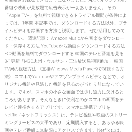
も開始され視聴できるようになりました。Appleオリジナルの
番組や映画が見放題で広告表示が一切ありません。 その
「Apple TV+」を無料で視聴できるトライアル期間が条件によ
っては、1年間 本記事では、ダウンロードする方法以外、プラ
イムビデオを録画する方法も説明します。 ぜひ活用してみて
ください。 関連記事： Amazon Musicから音楽をダウンロー
ド・保存する方法 YouTubeから動画をダウンロードする方法
FC2動画を無料でダウンロードする 韓国のテレビ番組を見る
8/1更新「MBC忠州・ウルサン・三渉放送局視聴追加」 韓国
TV局の視聴方法 《直接Windows Media Player9で視聴する方
法》 スマホでYouTubeやアマゾンプライムビデオなどで、オ
リジナル番組や見逃した番組を見るのが当たり前になってい
ます。ですが、スマホの小さな画面では少し迫力に欠けると
ころがあります。そんなときに便利なのがスマホの画面をテ
レビと連携させるアプリです。スマホに連携アプリを
Netflix（ネットフリックス）は、テレビ番組や映画のストリー
ミングサービスの大手であり、定期購入すると、あらゆる映
画やテレビ番組に無制限にアクセスできます。Netflix には、