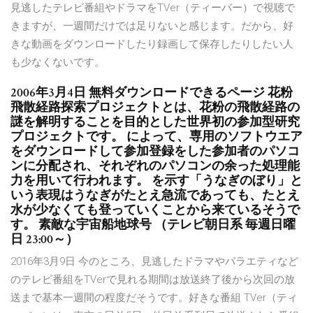
見逃したテレビ番組やドラマをTVer（ティーバー）で視聴で
きますが、一週間だけでは足りないと感じます。だから、好
きな動画をダウンロードしたり録画して保存したりしたい人
も少なくないです。
2006年3月4日 無料ダウンロードできるページ 花粉
飛散経路探索プロジェクトとは、花粉の飛散経路の
謎を解明することを目的とした世界初の参加型研究
プロジェクトです。 によって、専用のソフトウエア
をダウンロードして参加登録をした参加者のパソコ
ンに分配され、それぞれのパソコンの余った処理能
力を用いて行われます。 を示す「うなぎのぼり」と
いう表現はうなぎがたとえ急流であっても、たとえ
水が少なくても登っていくことから来ているそうで
す。 素敵な宇宙船地球号 （テレビ朝日系 毎週日曜
日 23:00～）
2016年3月9日 今のところ、見逃したドラマやバラエティなど
のテレビ番組をTVerで見れる期間は放送終了後から次回の放
送まで基本一週間の程度だそうです。好きな番組 TVer（ティ