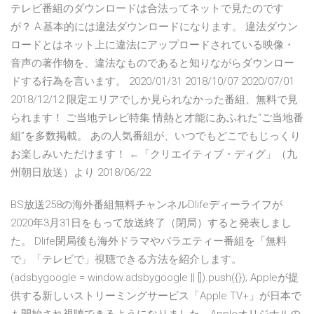
テレビ番組のダウンロードは合法ってネットで見たのです
が？ A:基本的には違法ダウンロードになります。 違法ダウン
ロードとはネット上に違法にアップロードされている映像・
音声の著作物を、違法なものであると知りながらダウンロー
ドする行為を言います。 2020/01/31 2018/10/07 2020/07/01
2018/12/12 限定エリアでしか見られなかった番組、無料で見
られます！ ご当地テレビ特集 情熱と才能にあふれた“ご当地番
組”を多数掲載。 あの人気番組が、いつでもどこでもじっくり
お楽しみいただけます！ ←「クリエイティブ・ディグ」（九
州朝日放送）より 2018/06/22
BS放送258の海外番組無料チャンネルDlifeディーライフが
2020年3月31日をもって放送終了（閉局）すると発表しまし
た。 Dlife閉局後も海外ドラマやバラエティー番組を「無料
で」「テレビで」視聴できる方法を紹介します。
(adsbygoogle = window.adsbygoogle || []).push({}); Appleが提
供する新しいストリーミングサービス「Apple TV+」が日本で