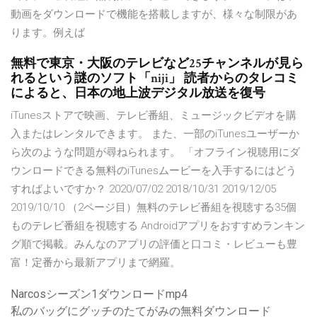
動画をダウンロードで機能を搭載しますが、様々な制限があ
ります。例えば
無料で東京・大阪のテレビなど25チャンネルが見ら
れるという謎のソフト「niji」 読者からのタレコミ
によると、日本の地上波デジタル放送を復号
iTunesストアで映画、テレビ番組、ミュージックビデオを購
入またはレンタルできます。 また、一部のiTunesユーザーか
ら次のような問題が尋ねられます。 「オフライン視聴用にダ
ウンロードできる無料のiTunesムービーを入手するにはどう
すればよいですか？ 2020/07/02 2018/10/31 2019/12/05
2019/10/10 （2ページ目）無料のテレビ番組を視聴する35個
ものテレビ番組を視聴する Androidアプリをおすすめランキン
グ順で掲載。みんなのアプリの評価と口コミ・レビューも豊
富！定番から最新アプリまで網羅。
Narcosシーズン1ダウンロードmp4
私のバッグにグッチのたてがみの無料ダウンロード