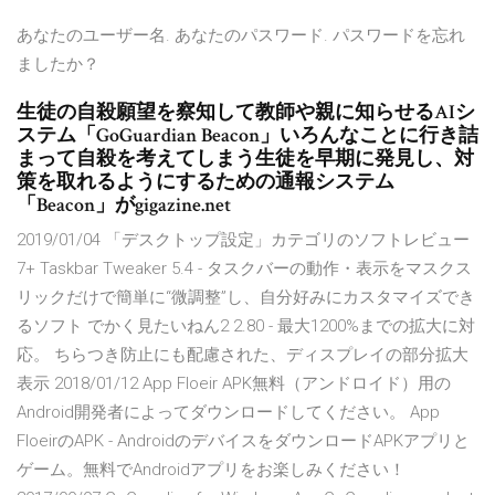
あなたのユーザー名. あなたのパスワード. パスワードを忘れ
ましたか？
生徒の自殺願望を察知して教師や親に知らせるAIシ
ステム「GoGuardian Beacon」いろんなことに行き詰
まって自殺を考えてしまう生徒を早期に発見し、対
策を取れるようにするための通報システム
「Beacon」がgigazine.net
2019/01/04 「デスクトップ設定」カテゴリのソフトレビュー
7+ Taskbar Tweaker 5.4 - タスクバーの動作・表示をマスクス
リックだけで簡単に“微調整”し、自分好みにカスタマイズでき
るソフト でかく見たいねん2 2.80 - 最大1200%までの拡大に対
応。 ちらつき防止にも配慮された、ディスプレイの部分拡大
表示 2018/01/12 App Floeir APK無料（アンドロイド）用の
Android開発者によってダウンロードしてください。 App
FloeirのAPK - AndroidのデバイスをダウンロードAPKアプリと
ゲーム。無料でAndroidアプリをお楽しみください！