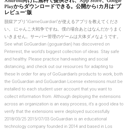
Android向けに無料で提供され、App Store、Google
Playからダウンロードできる。公開から1カ月は“プ
レビュー”版
脱獄アプリ“iGameGuardian”が使えるアプリを教えてくださ
い。 にゃんこ大戦争ですね。僕の場合あとはなんだかうまく
いきません。サーバー管理のゲームは大体ダメなようです。
See what GoGuardian (goguardian) has discovered on
Pinterest, the world's biggest collection of ideas. Stay safe
and healthy. Please practice hand-washing and social
distancing, and check out our resources for adapting to
these In order for any of GoGuardian’s products to work, both
the GoGuardian and GoGuardian License extensions must be
installed to each student user account that you want to
collect information from. Although deploying the extensions
across an organization is an easy process, it’s a good idea to
verify that the extensions were deployed successfully.
2018/03/25 2015/07/03 GoGuardian is an educational
technology company founded in 2014 and based in Los