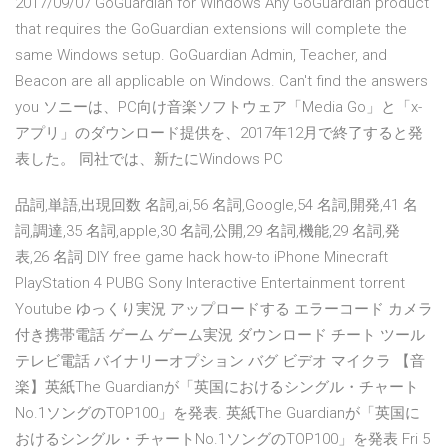
2017/09/07 GoGuardian for Windows Any GoGuardian product
that requires the GoGuardian extensions will complete the
same Windows setup. GoGuardian Admin, Teacher, and
Beacon are all applicable on Windows. Can't find the answers
you ソニーは、PC向け音楽ソフトウェア「Media Go」と「x-
アプリ」のダウンロード提供を、2017年12月で終了すると発
表した。 同社では、新たにWindows PC
品詞,単語,出現回数 名詞,ai,56 名詞,Google,54 名詞,開発,41 名
詞,調達,35 名詞,apple,30 名詞,公開,29 名詞,機能,29 名詞,発
表,26 名詞 DIY free game hack how-to iPhone Minecraft
PlayStation 4 PUBG Sony Interactive Entertainment torrent
Youtube ゆっくり実況 アップロードする エラーコード カメラ
付き携帯電話 ゲーム ゲーム実況 ダウンロード チート ツール
テレビ電話 バイナリーオプション バグ ビデオ マイクラ 【音
楽】英紙The Guardianが「英国におけるシングル・チャート
No.1ソングのTOP100」を発表. 英紙The Guardianが「英国に
おけるシングル・チャートNo.1ソングのTOP100」を発表 Fri 5