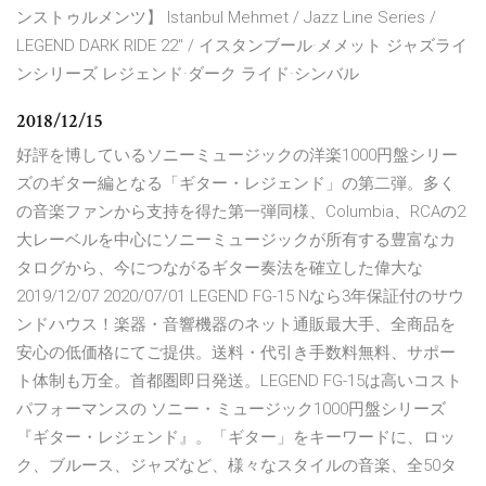
ンストゥルメンツ】 Istanbul Mehmet / Jazz Line Series /
LEGEND DARK RIDE 22" / イスタンブール·メメット ジャズライ
ンシリーズ レジェンド·ダーク ライド·シンバル
2018/12/15
好評を博しているソニーミュージックの洋楽1000円盤シリー
ズのギター編となる「ギター・レジェンド」の第二弾。多く
の音楽ファンから支持を得た第一弾同様、Columbia、RCAの2
大レーベルを中心にソニーミュージックが所有する豊富なカ
タログから、今につながるギター奏法を確立した偉大な
2019/12/07 2020/07/01 LEGEND FG-15 Nなら3年保証付のサウ
ンドハウス！楽器・音響機器のネット通販最大手、全商品を
安心の低価格にてご提供。送料・代引き手数料無料、サポー
ト体制も万全。首都圏即日発送。LEGEND FG-15は高いコスト
パフォーマンスの ソニー・ミュージック1000円盤シリーズ
『ギター・レジェンド』。「ギター」をキーワードに、ロッ
ク、ブルース、ジャズなど、様々なスタイルの音楽、全50タ