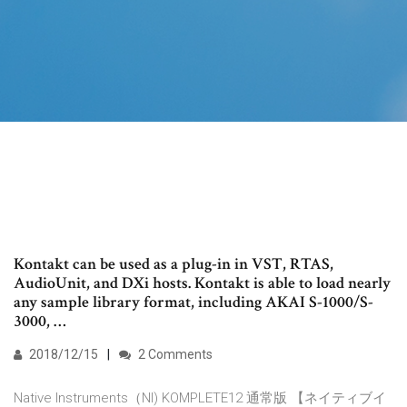
Kontakt can be used as a plug-in in VST, RTAS,
AudioUnit, and DXi hosts. Kontakt is able to load nearly
any sample library format, including AKAI S-1000/S-
3000, …
2018/12/15
2 Comments
Native Instruments（NI) KOMPLETE12 通常版 【ネイティブイ