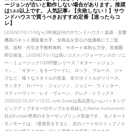
ージョンが古いと動作しない場合があります。推奨
は5.8.0以上です。 人気記事♪ 【失敗しない！】サウ
ンドハウスで買うべきおすすめ定番【迷ったらコ
レ】
LEGEND FG-15 Nなら3年保証付のサウンドハウス！楽器・音響
機器のネット通販最大手、全商品を安心の低価格にてご提
供。送料・代引き手数料無料、サポート体制も万全。首都圏
即日発送。LEGEND FG-15は高いコストパフォーマンスの ソニ
ー・ミュージック1000円盤シリーズ『ギター・レジェン
ド』。「ギター」をキーワードに、ロック、ブルース、ジャ
ズなど、様々なスタイルの音楽、全50タイトルがリリース。
サンタナ、ロバート・ジョンソン、ジョニー・ウィンター、
スティーヴィー・レイ・ヴォーン、デレク・トラックス
2020/02/18 2011/12/22 Junk Guitarは高品質なハムバッキング
ピックアップギターのサンプルを収録したNative Instruments
社のKontakt専用のギターサンプリング音源です。 モノモード
モノモードは、1度発音をすると、次のノートやストップノイ