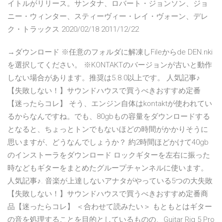
イトルがリリース。サンタナ、ロバート・ジョンソン、ジョ
ニー・ウィンター、スティーヴィー・レイ・ヴォーン、デレ
ク・トラックス 2020/02/18 2011/12/22
→ダウンロード ※任意のフォルダに解凍しFileからde DEN.nki
を選択してください。 ※KONTAKTのバージョンが古いと動作
しない場合があります。推奨は5.8.0以上です。 人気記事♪
【失敗しない！】サウンドハウスで買うべきおすすめ定番
【迷ったらコレ】 そう、エンジン自体はkontaktが使われてい
るからなんですね。でも、80gbもの容量をダウンロードする
となると、ちょっとトンでもないほどの時間がかかりそうに
思いますが、どうなんでしょうか？ 約2時間ほどかけて40gb
のインストーラをダウンロード ロックギターを左右に振った
時などもギターをまとめたグループチャンネルに使います。
人気記事♪. 音楽が上達しないアナタがやっている5つの大失敗
【失敗しない！】サウンドハウスで買うべきおすすめ定番商
品【迷ったらコレ】 ＜合わせて読みたい＞ もともとはギター
の音を処理することを目的としているものの、Guitar Rig 5 Pro