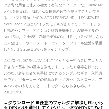
は多彩な用途に使える極めて有能なエフェクトだ。Guitar Rig
5 Proを使えば、ほぼどんな種類の音でも鳴らすことができ
る。 ソフト音源 「ACOUSTIC LEGENDS HD」 | SONICWIRE
Nord Stage 2には3タイプのモデルがあります。ウェイテッド
仕様のハンマー・アクション鍵盤を採用した88鍵モデルの
Nord Stage 2 HA88、76鍵モデルのNord Stage 2 HA76、さら
に73鍵セミ・ウェイテッド・ウォーターフォール鍵盤を装備
したNord Stage 2 SW73をラインナップ。
2020/04/15 2019/09/27 2019/11/16 ギター初心者にアコギの
弾き方の基本中の基本を教えます。まったく楽器を触ったこ
とのない超初心者でも手軽にできるシンプルなギター入門講
座です。ギターコードの簡単な押さえ方や、ストローク、ア
ルペジオのやり方など。これでダメならあきらめな！
2018/07/30
→ダウンロード ※任意のフォルダに解凍しFileから
de DEN.nkiを選択してください。 ※KONTAKTのバ