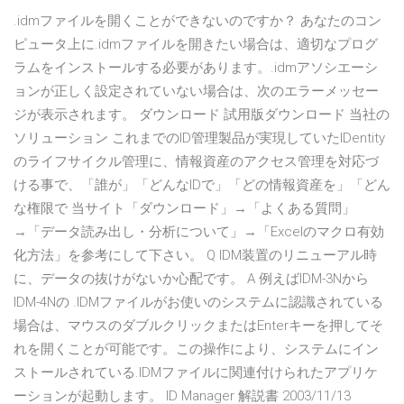
.idmファイルを開くことができないのですか？ あなたのコン
ピュータ上に.idmファイルを開きたい場合は、適切なプログ
ラムをインストールする必要があります。.idmアソシエーシ
ョンが正しく設定されていない場合は、次のエラーメッセー
ジが表示されます。 ダウンロード 試用版ダウンロード 当社の
ソリューション これまでのID管理製品が実現していたIDentity
のライフサイクル管理に、情報資産のアクセス管理を対応づ
ける事で、「誰が」「どんなIDで」「どの情報資産を」「どん
な権限で 当サイト「ダウンロード」→「よくある質問」
→「データ読み出し・分析について」→「Excelのマクロ有効
化方法」を参考にして下さい。 Q IDM装置のリニューアル時
に、データの抜けがないか心配です。 A 例えばIDM-3Nから
IDM-4Nの .IDMファイルがお使いのシステムに認識されている
場合は、マウスのダブルクリックまたはEnterキーを押してそ
れを開くことが可能です。この操作により、システムにイン
ストールされている.IDMファイルに関連付けられたアプリケ
ーションが起動します。 ID Manager 解説書 2003/11/13