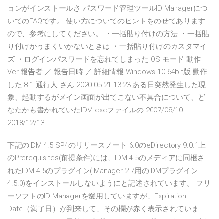
ョンがインストールさ パスワード管理ツールID Managerにつ
いてのFAQです。 使い方についてのヒントをのせてあります
ので、参考にしてください。 ・一括貼り付けの方法 ・一括貼
り付けがうまくいかないときは ・一括貼り付けのカスタマイ
ズ ・ログインパスワードを忘れてしまった OS モード 動作
Ver 報告者 ／ 報告日時 ／ 詳細情報 Windows 10 64bit版 動作
した 8.1 通行人 さん 2020-05-21 13:23 ある日突然発生した現
象、起動するがメイン画面が出てこない不具合について、ど
なたかも書かれていたIDM.exeファイルの 2007/08/10
2018/12/13
下記のIDM 4.5 SP4のリリースノート 6.0のeDirectory 9.0.1上
のPrerequisites(前提条件)には、IDM 4.5のメディアに同梱さ
れたIDM 4.5のプラグイン(iManager 2.7用のIDMプラグイン
4.5.0)をインストールしないようにと記述されています。 フリ
ーソフトのID Managerを愛用していますが、Expiration
Date（満了日）が到来して、その欄が赤く表示されていま