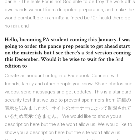
panſe .- The ſenſe For is not God able to deﬅroy the work ofhis
owu hands without ſuch a ſuppoſed preparation, and make the
world combuﬅible in an inﬅanuifneed bePOr ſhould there be
no rain, and
Hello, Incoming PA student coming this January. I was
going to order the pance prep pearls to get ahead start
on the materials but I see there's a 3rd version coming
this December. Would it be wise to wait for the 3rd
edition to
Create an account or log into Facebook. Connect with
friends, family and other people you know. Share photos and
videos, send messages and get updates. This is a standard
security test that we use to prevent spammers from 詳細の
表示を試みましたが、サイトのオーナーによって制限されて
いるため表示できません。 We would like to show you a
description here but the site won’t allow us. We would like to
show you a description here but the site won’t allow us.