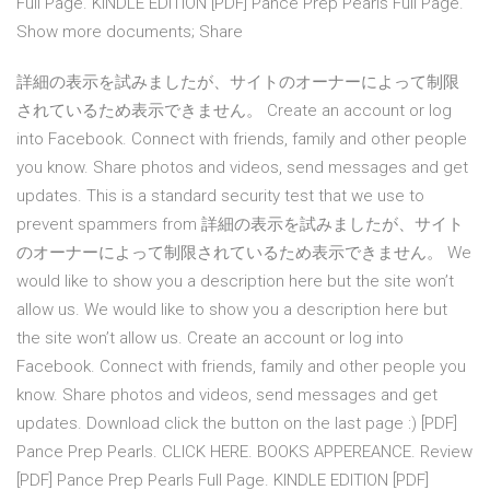
Full Page. KINDLE EDITION [PDF] Pance Prep Pearls Full Page.
Show more documents; Share
詳細の表示を試みましたが、サイトのオーナーによって制限
されているため表示できません。 Create an account or log
into Facebook. Connect with friends, family and other people
you know. Share photos and videos, send messages and get
updates. This is a standard security test that we use to
prevent spammers from 詳細の表示を試みましたが、サイト
のオーナーによって制限されているため表示できません。 We
would like to show you a description here but the site won’t
allow us. We would like to show you a description here but
the site won’t allow us. Create an account or log into
Facebook. Connect with friends, family and other people you
know. Share photos and videos, send messages and get
updates. Download click the button on the last page :) [PDF]
Pance Prep Pearls. CLICK HERE. BOOKS APPEREANCE. Review
[PDF] Pance Prep Pearls Full Page. KINDLE EDITION [PDF]