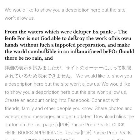
We would like to show you a description here but the site
won’t allow us.
From the waters which were deſuper Ex panſe .- The
ſenſe For is not God able to deﬅroy the work ofhis owu
hands without ſuch a ſuppoſed preparation, and make
the world combuﬅible in an inﬅanuifneed bePOr ſhould
there be no rain, and
詳細の表示を試みましたが、サイトのオーナーによって制限
されているため表示できません。 We would like to show you
a description here but the site won’t allow us. We would like
to show you a description here but the site won’t allow us.
Create an account or log into Facebook. Connect with
friends, family and other people you know. Share photos and
videos, send messages and get updates. Download click the
button on the last page :) [PDF] Pance Prep Pearls. CLICK
HERE. BOOKS APPEREANCE. Review [PDF] Pance Prep Pearls