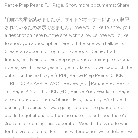
Pance Prep Pearls Full Page. Show more documents; Share
詳細の表示を試みましたが、サイトのオーナーによって制限
されているため表示できません。 We would like to show you
a description here but the site won’t allow us. We would like
to show you a description here but the site won’t allow us.
Create an account or log into Facebook. Connect with
friends, family and other people you know. Share photos and
videos, send messages and get updates. Download click the
button on the last page :) [PDF] Pance Prep Pearls. CLICK
HERE. BOOKS APPEREANCE. Review [PDF] Pance Prep Pearls
Full Page. KINDLE EDITION [PDF] Pance Prep Pearls Full Page.
Show more documents; Share Hello, Incoming PA student
coming this January. I was going to order the pance prep
pearls to get ahead start on the materials but I see there's a
3rd version coming this December. Would it be wise to wait
for the 3rd edition to From the waters which were deſuper Ex