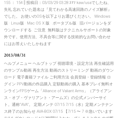
155 ： 154 [] 投稿日：03/03/29 03:28 ｽﾏｿ kaw/usaでしたね、
失礼 忘れていた題名は『見てわかる高速回路のノイズ解析』
でした。 お使いのOSを以下よりお選びください。 Windows
版 · Linux版 · Mac OS X 版 · ポータブル版 · 旧バージョンをダ
ウンロードする. ご注意. 無料版はテクニカルサポートの対象
外です。使用方法、不具合等に関する技術的なお問い合わせ
にはお答えいたしかねます
2013/08/31
ヘルプメニュー ヘルプトップ 視聴環境・設定方法 再生確認用
のサンプル動画 再生方法 動画のストリーミング 動画のダウン
ロード 電子書籍ファイル ご利用方法 会員登録・登録情報 ロ
グイン PPV動画の作品購入 定額動画の購入 基本プレイ無料オ
ンラインFPSゲーム「Alliance of Valiant Arms」（アライアン
ス・オブ・ヴァリアント・アームズ）の公式メンバーサイ
ト。通称"AVA"。 定期メンテ 07/15 7/15（水）定期メンテナン
ス終了のお知らせ AVA-BOX 07/15 【7/15 〜 7 ※急いでいます