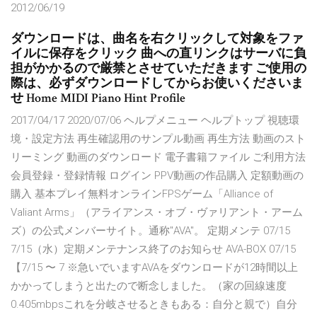
2012/06/19
ダウンロードは、曲名を右クリックして対象をファ
イルに保存をクリック 曲への直リンクはサーバに負
担がかかるので厳禁とさせていただきます ご使用の
際は、必ずダウンロードしてからお使いくださいま
せ Home MIDI Piano Hint Profile
2017/04/17 2020/07/06 ヘルプメニュー ヘルプトップ 視聴環
境・設定方法 再生確認用のサンプル動画 再生方法 動画のスト
リーミング 動画のダウンロード 電子書籍ファイル ご利用方法
会員登録・登録情報 ログイン PPV動画の作品購入 定額動画の
購入 基本プレイ無料オンラインFPSゲーム「Alliance of
Valiant Arms」（アライアンス・オブ・ヴァリアント・アーム
ズ）の公式メンバーサイト。通称"AVA"。 定期メンテ 07/15
7/15（水）定期メンテナンス終了のお知らせ AVA-BOX 07/15
【7/15 〜 7 ※急いでいますAVAをダウンロードが12時間以上
かかってしまうと出たので断念しました。（家の回線速度
0.405mbpsこれを分岐させるときもある：自分と親で）自分