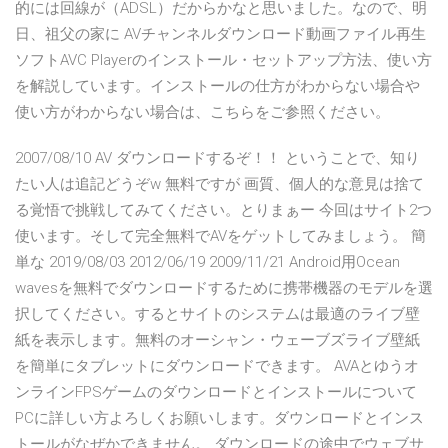
的には回線が（ADSL）だからかなと思いました。なので、明
日、祖父の家に AVチャンネルダウンロード動画ファイル再生
ソフトAVC Playerのインストール・セットアップ方法、使い方
を解説しています。インストールの仕方がわからない場合や
使い方がわからない場合は、こちらをご参照ください。
2007/08/10 AV ダウンロードするぞ！！ ということで、知り
たい人は追記どうぞw 無料ですが 画質、個人的な意見は捨て
る覚悟で挑戦してみてください。とりまぁー 今回はサイト2つ
使います。そして完全無料でAVをゲットしてみましょう。 簡
単な 2019/08/03 2012/06/19 2009/11/21 Android用Ocean
wavesを無料でダウンロードするために携帯機器のモデルを選
択してください。するとサイトのシステムは最適のライブ壁
紙を表示します。無料のオーシャン・ウェーブズライブ壁紙
を簡単にタブレットにダウンロードできます。 AVAとゆうオ
ンラインFPSゲームのダウンロードとインストールについて
PCに詳しい方よろしくお願いします。ダウンロードとインス
トールがなぜかできません。 ダウンロードの途中でウェブサ