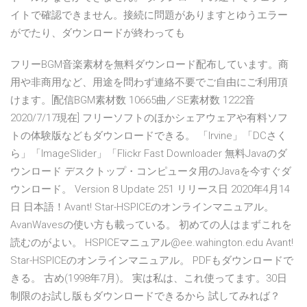
イトで確認できません。接続に問題がありますとゆうエラー
がでたり、ダウンロードが終わっても
フリーBGM音楽素材を無料ダウンロード配布しています。商
用や非商用など、用途を問わず連絡不要でご自由にご利用頂
けます。[配信BGM素材数 10665曲／SE素材数 1222音
2020/7/17現在] フリーソフトのほかシェアウェアや有料ソフ
トの体験版などもダウンロードできる。 「Irvine」「DCさく
ら」「ImageSlider」「Flickr Fast Downloader 無料Javaのダ
ウンロード デスクトップ・コンピュータ用のJavaを今すぐダ
ウンロード。 Version 8 Update 251 リリース日 2020年4月14
日 日本語！Avant! Star-HSPICEのオンラインマニュアル。
AvanWavesの使い方も載っている。 初めての人はまずこれを
読むのがよい。 HSPICEマニュアル@ee.wahington.edu Avant!
Star-HSPICEのオンラインマニュアル。 PDFもダウンロードで
きる。 古め(1998年7月)。 実は私は、これ使ってます。30日
制限のお試し版もダウンロードできるから 試してみれば？